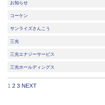
お知らせ
コーケン
サンライズさんこう
三光
三光エナジーサービス
三光ホールディングス
1
2
3
NEXT
投
稿