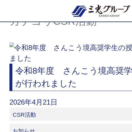
Skip
to
content
カテゴリCSR活動
令和8年度 さんこう境高奨
が行われました
2026年4月21日
CSR活動
お知らせ