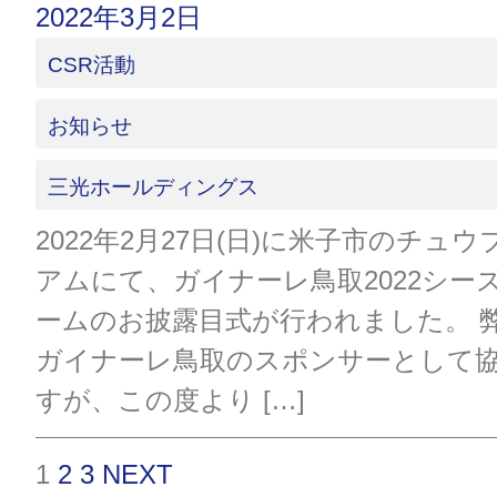
2022年3月2日
CSR活動
お知らせ
三光ホールディングス
2022年2月27日(日)に米子市のチュウブ
アムにて、ガイナーレ鳥取2022シー
ームのお披露目式が行われました。 
ガイナーレ鳥取のスポンサーとして
すが、この度より […]
1
2
3
NEXT
投