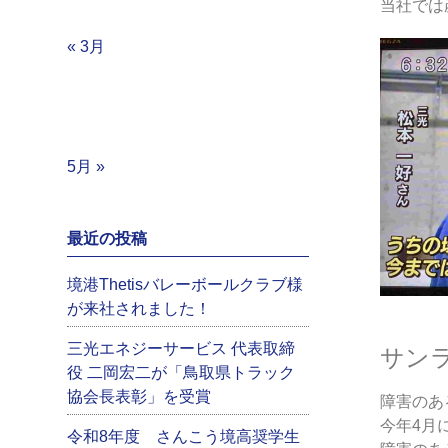
当社では
« 3月
5月 »
最近の投稿
境港Thetisバレーボールクラブ様
が来社されました！
三光エネジーサービス 代表取締
サン
役 二岡宏二が「鳥取県トラック
協会長表彰」を受賞
障害のあ
今年4月
令和8年度 さんこう境高奨学生