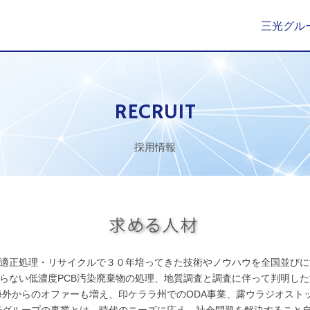
三光グル
RECRUIT
採用情報
適正処理・リサイクルで３０年培ってきた技術やノウハウを全国並びに
らない低濃度PCB汚染廃棄物の処理、地質調査と調査に伴って判明し
海外からのオファーも増え、印ケララ州でのODA事業、露ウラジオスト
光グループの事業とは、時代のニーズに応え、社会問題を解決すること