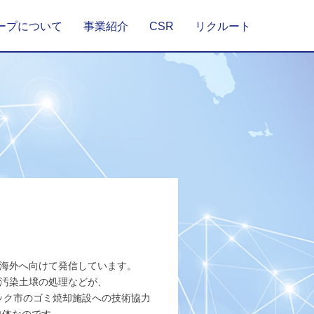
ープについて
事業紹介
CSR
リクルート
海外へ向けて発信しています。
た汚染土壌の処理などが、
ック市のゴミ焼却施設への技術協力
自体なのです。