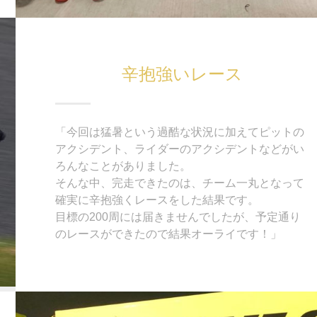
辛抱強いレース
「今回は猛暑という過酷な状況に加えてピットの
アクシデント、ライダーのアクシデントなどがい
ろんなことがありました。
そんな中、完走できたのは、チーム一丸となって
確実に辛抱強くレースをした結果です。
目標の200周には届きませんでしたが、予定通り
のレースができたので結果オーライです！」