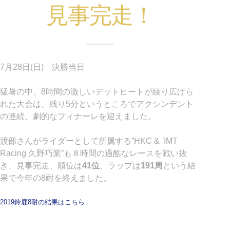
見事完走！
7
月
28
日
(
日
) 決勝当日
猛暑の中、8時間の激しいデットヒートが繰り広げら
れた大会は、残り5分というところでアクシンデント
の連続、劇的なフィナーレを迎えました。
渡部さんがライダーとして所属する”HKC & IMT
Racing 久野巧業”も８時間の過酷なレースを戦い抜
き、見事完走、順位は
41位
、ラップは
191周
という結
果で今年の8耐を終えました。
2019鈴鹿8耐の結果はこちら